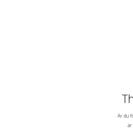
T
Är du fö
är