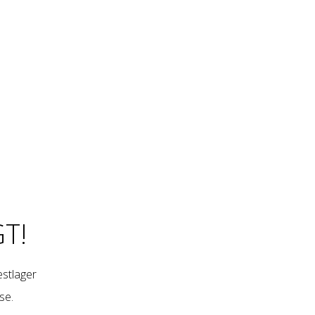
T!
restlager
se
.