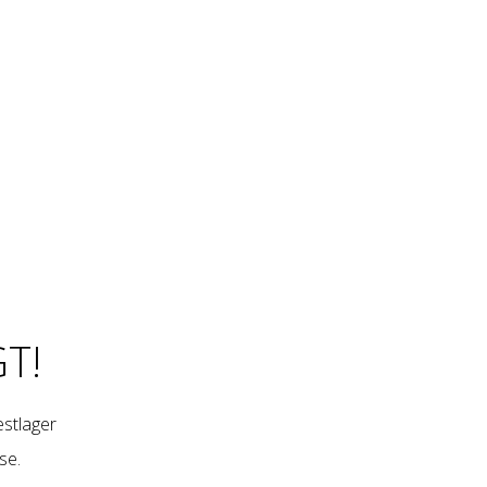
T!
restlager
se
.