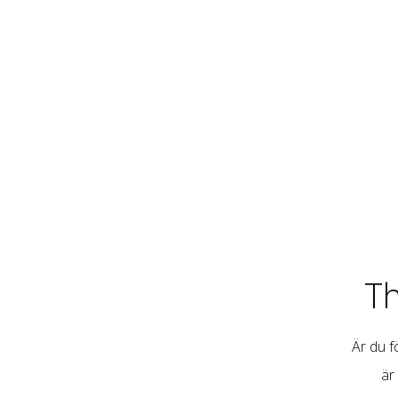
T
Är du fö
är