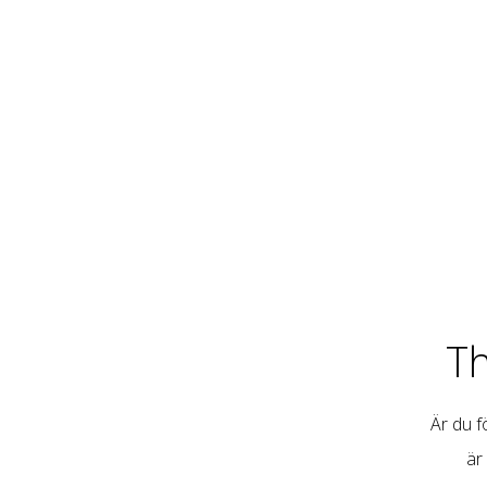
T
Är du fö
är