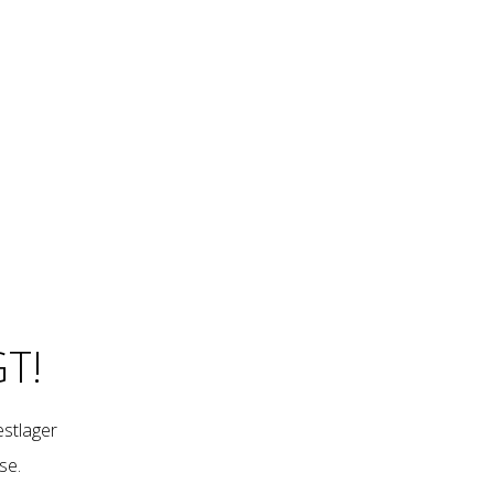
T!
restlager
se
.