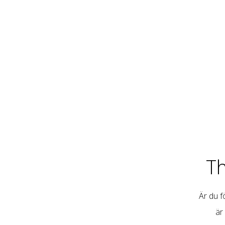
T
Är du fö
är