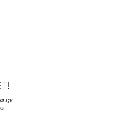
T!
restlager
se
.