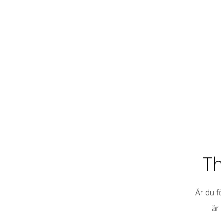
T
Är du fö
är