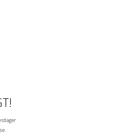
T!
restlager
se
.