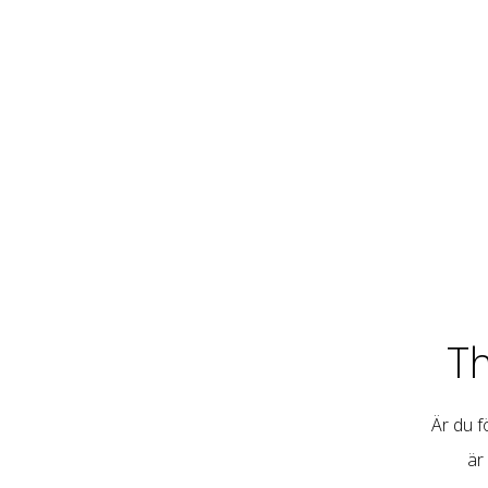
T
Är du fö
är