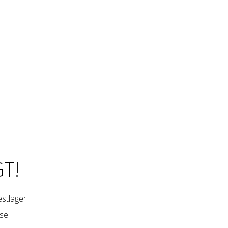
T!
restlager
se
.