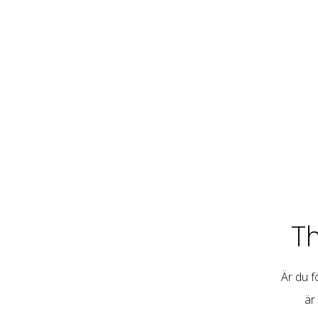
T
Är du fö
är