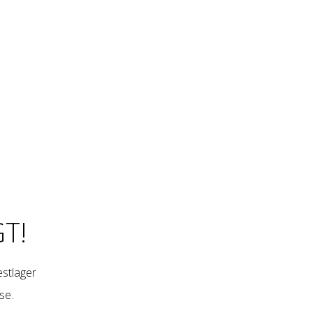
T!
restlager
se
.