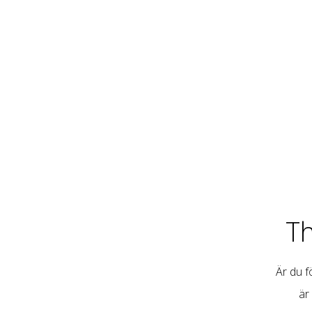
T
Är du fö
är