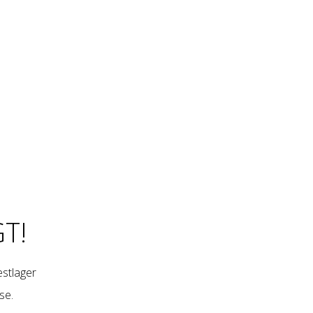
T!
restlager
se
.