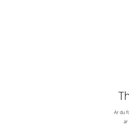
T
Är du fö
är