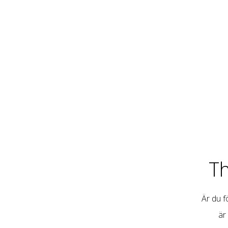
T
Är du fö
är