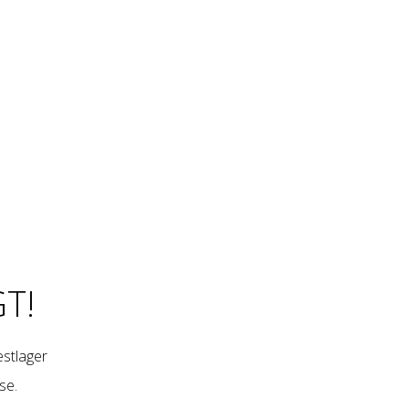
T!
restlager
se
.