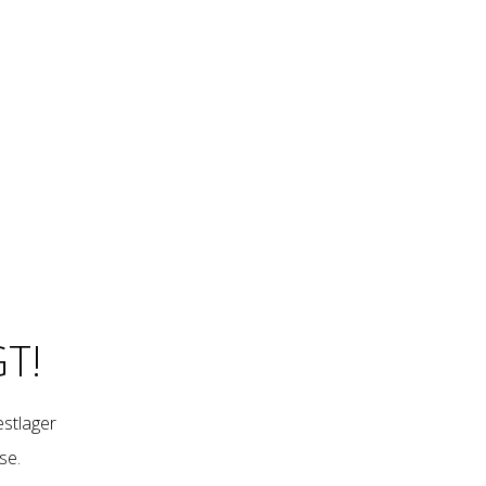
T!
restlager
se
.