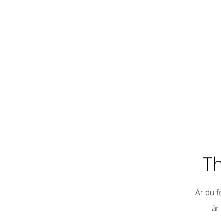
T
Är du fö
är