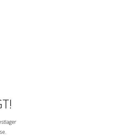
T!
restlager
se
.