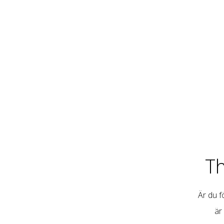
T
Är du fö
är