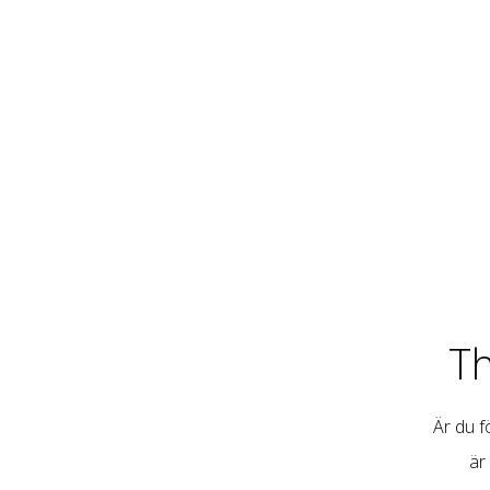
T
Är du fö
är