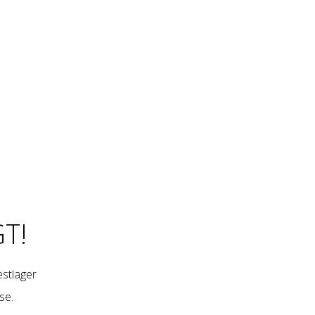
T!
restlager
se
.