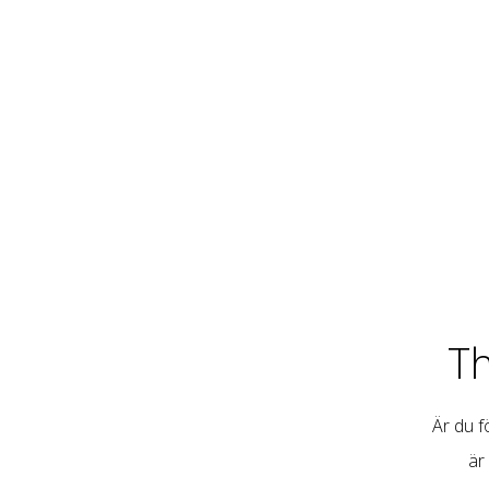
T
Är du fö
är