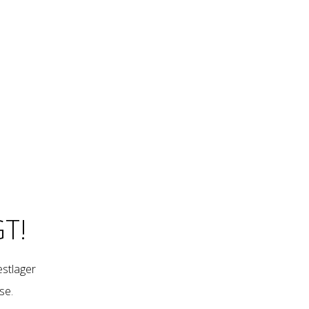
T!
restlager
se
.