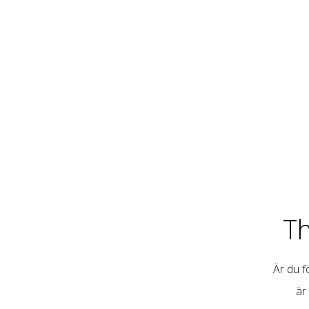
T
Är du fö
är