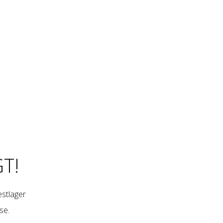
T!
restlager
se
.